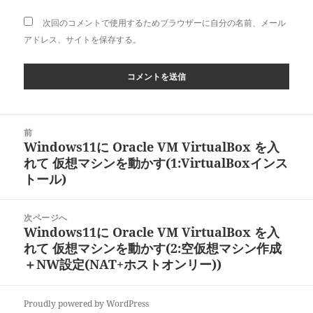
次回のコメントで使用するためブラウザーに自分の名前、メール
アドレス、サイトを保存する。
投
前
稿
Windows11に Oracle VM VirtualBox を入
前
ナ
れて 仮想マシンを動かす(1:VirtualBoxインス
の
ビ
トール)
投
ゲ
稿:
ー
次ページへ
シ
Windows11に Oracle VM VirtualBox を入
次
ョ
れて 仮想マシンを動かす(2:空仮想マシン作成
の
ン
＋NW設定(NAT+ホストオンリー))
投
稿:
Proudly powered by WordPress