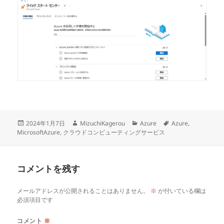
投
作
カ
タ
2024年1月7日
MizuchiKagerou
Azure
Azure
,
稿
成
テ
グ
MicrosoftAzure
,
クラウドコンピューティングサービス
日:
者
ゴ
リ
ー
コメントを残す
メールアドレスが公開されることはありません。
※
が付いている欄は
必須項目です
コメント
※