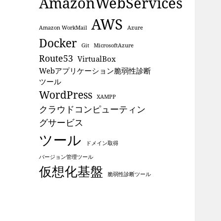
AmazonWebServices
AWS
Amazon WorkMail
Azure
Docker
Git
MicrosoftAzure
Route53
VirtualBox
Webアプリケーション脆弱性診断
ツール
WordPress
XAMPP
クラウドコンピューティン
グサービス
ツール
ドメイン取得
バージョン管理ツール
仮想化基盤
脆弱性診断ツール