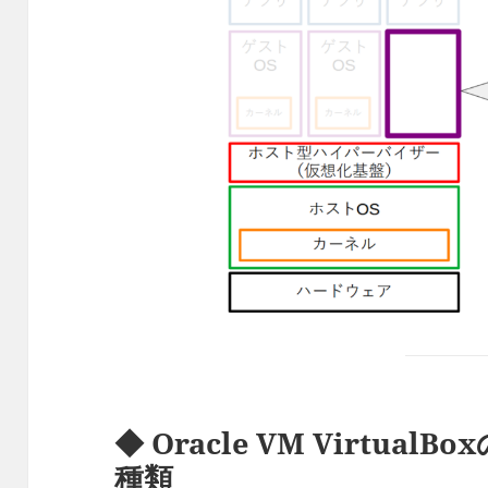
◆ Oracle VM Virtua
種類